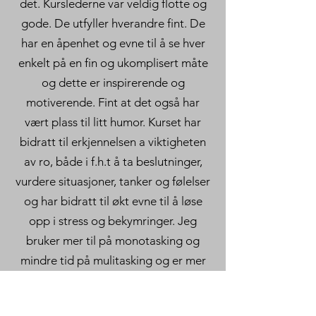
det. Kurslederne var veldig flotte og
gode. De utfyller hverandre fint. De
har en åpenhet og evne til å se hver
enkelt på en fin og ukomplisert måte
og dette er inspirerende og
motiverende. Fint at det også har
vært plass til litt humor. Kurset har
bidratt til erkjennelsen a viktigheten
av ro, både i f.h.t å ta beslutninger,
vurdere situasjoner, tanker og følelser
og har bidratt til økt evne til å løse
opp i stress og bekymringer. Jeg
bruker mer til på monotasking og
mindre tid på mulitasking og er mer
oppmerksom og tilstede i dagliglivets
aktiviteter.