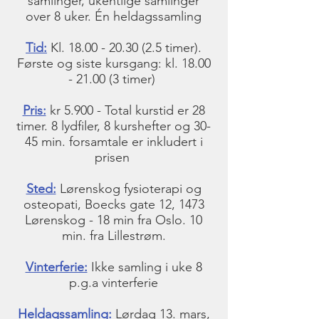
samlinger, ukentlige samlinger
over 8 uker. Én heldagssamling
Tid:
Kl.
18.00 - 20.30 (2.5
timer).
Første og siste kursgang: kl.
18.00
- 21.00 (3
timer)
Pris:
kr 5.900 -
Total kurstid er 28
timer.
8 lydfiler, 8 kurshefter og 30-
45 min. forsamtale er inkludert i
prisen
Sted:
Lørenskog fysioterapi og
osteopati, Boecks gate 12, 1473
Lørenskog - 18 min fra Oslo.
10
min. fra Lillestrøm.
Vinter​
ferie:
Ikke samling i uke 8
p.g.a vinterferie
Heldagssamling:
Lørdag 13. mars,