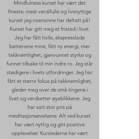
Mindfulness kurset har vært det
fineste, mest verdifulle og livsnyttige
kurset jeg noensinne har deltatt på!
Kurset har gitt meg et fristed i livet.
Jeg har fått hvile, ekspresslade
batteriene mine, fått ny energi, mer
takknemlighet, gjenvunnet styrke og
funnet tilbake til min indre ro. Jeg står
stødigere i livets utfordringer. Jeg har
fått et større fokus på takknemlighet,
gleder meg over de små tingene i
livet og verdsetter øyeblikkene. Jeg
har satt stor pris på
meditasjonsøvelsene. Alt ved kurset
har vært nyttig og gitt positive
opplevelser. Kurslederne har vært